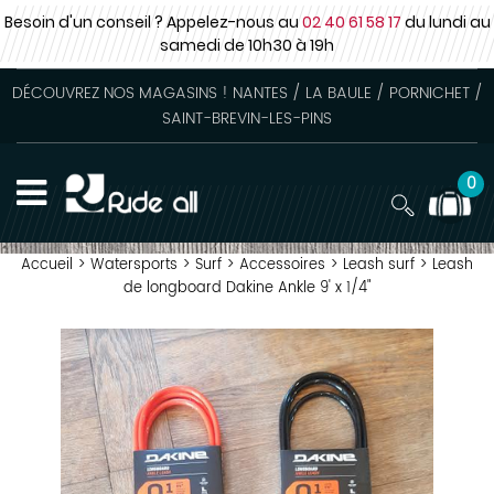
Besoin d'un conseil ? Appelez-nous au
02 40 61 58 17
du lundi au
samedi
de 10h30 à 19h
DÉCOUVREZ NOS MAGASINS ! NANTES / LA BAULE / PORNICHET /
SAINT-BREVIN-LES-PINS
0
Accueil
>
Watersports
>
Surf
>
Accessoires
>
Leash surf
>
Leash
de longboard Dakine Ankle 9' x 1/4"