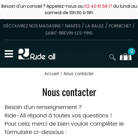
Besoin d'un conseil ? Appelez-nous au
02 40 61 58 17
du lundi au
samedi
de 10h30 à 19h
DÉCOUVREZ NOS MAGASINS ! NANTES / LA BAULE / PORNICHET /
SAINT-BREVIN-LES-PINS
0
Accueil
>
Nous contacter
Nous contacter
Besoin d'un renseignement ?
Ride-All répond à toutes vos questions !
Pour cela, merci de bien vouloir compléter le
formulaire ci-dessous :