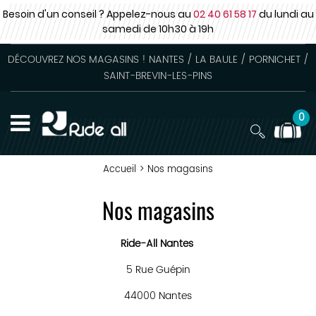
Besoin d'un conseil ? Appelez-nous au
02 40 61 58 17
du lundi au
samedi
de 10h30 à 19h
DÉCOUVREZ NOS MAGASINS ! NANTES / LA BAULE / PORNICHET /
SAINT-BREVIN-LES-PINS
0
Accueil
>
Nos magasins
Nos magasins
Ride-All Nantes
5 Rue Guépin
44000 Nantes