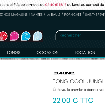
n conseil ? Appelez-nous au
02 40 61 58 17
du lundi au samedi
de 
 NOS MAGASINS ! NANTES / LA BAULE / PORNICHET / SAINT-BREVI
TONGS
OCCASION
LOCATION
TONG COOL JUNGL
Soyez le premier à donner votr
22
,
00
€
TTC