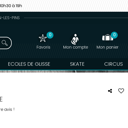
10h30 à 19h
N-LES-PINS
0
0
Favoris
Mon compte
Mon panier
ECOLES DE GLISSE
SKATE
CIRCUS
E
e avis !