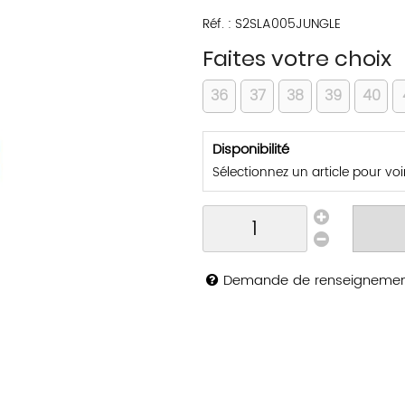
Réf. :
S2SLA005JUNGLE
Faites votre choix
36
37
38
39
40
Disponibilité
Sélectionnez un article pour voir 
Demande de renseigneme