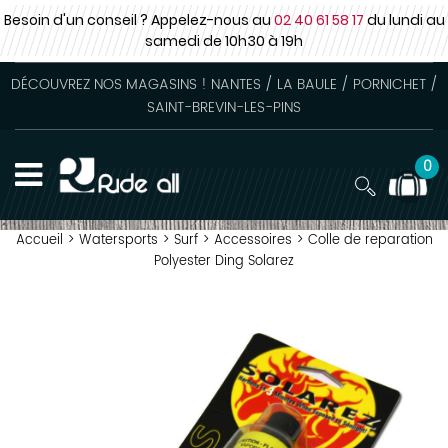
Besoin d'un conseil ? Appelez-nous au
02 40 61 58 17
du lundi au
samedi
de 10h30 à 19h
DÉCOUVREZ NOS MAGASINS ! NANTES / LA BAULE / PORNICHET /
SAINT-BREVIN-LES-PINS
0
Accueil
>
Watersports
>
Surf
>
Accessoires
>
Colle de reparation
Polyester Ding Solarez