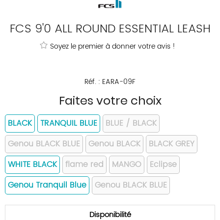
FCS 9'0 ALL ROUND ESSENTIAL LEASH
Soyez le premier à donner votre avis !
Réf. :
EARA-09F
Faites votre choix
BLACK
TRANQUIL BLUE
BLUE / BLACK
Genou BLACK BLUE
Genou BLACK
BLACK GREY
WHITE BLACK
flame red
MANGO
Eclipse
Genou Tranquil Blue
Genou BLACK BLUE
Disponibilité