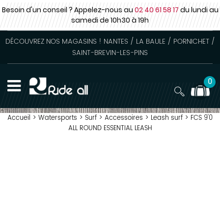
Besoin d'un conseil ? Appelez-nous au
02 40 61 58 17
du lundi au
samedi
de 10h30 à 19h
DÉCOUVREZ NOS MAGASINS ! NANTES / LA BAULE / PORNICHET /
SAINT-BREVIN-LES-PINS
0
Accueil
>
Watersports
>
Surf
>
Accessoires
>
Leash surf
>
FCS 9'0
ALL ROUND ESSENTIAL LEASH