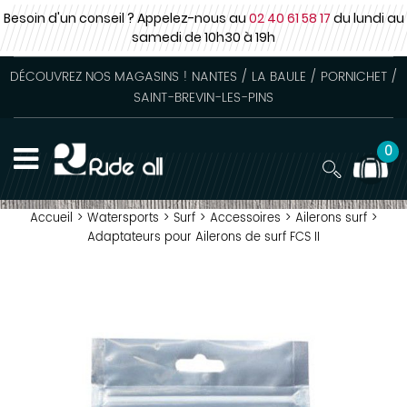
Besoin d'un conseil ? Appelez-nous au
02 40 61 58 17
du lundi au
samedi
de 10h30 à 19h
DÉCOUVREZ NOS MAGASINS ! NANTES / LA BAULE / PORNICHET /
SAINT-BREVIN-LES-PINS
0
Accueil
>
Watersports
>
Surf
>
Accessoires
>
Ailerons surf
>
Adaptateurs pour Ailerons de surf FCS II