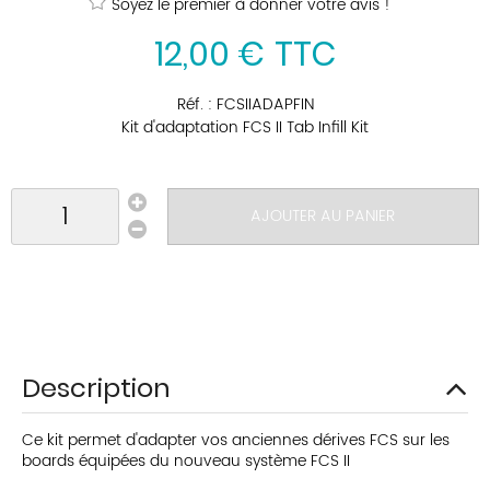
Soyez le premier à donner votre avis !
12
,
00
€
TTC
Réf. :
FCSIIADAPFIN
Kit d'adaptation FCS II Tab Infill Kit
AJOUTER AU PANIER
Description
Ce kit permet d'adapter vos anciennes dérives FCS sur les
boards équipées du nouveau système FCS II