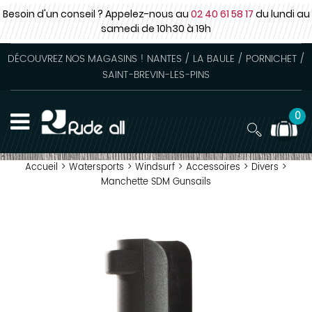
Besoin d'un conseil ? Appelez-nous au
02 40 61 58 17
du lundi au
samedi
de 10h30 à 19h
DÉCOUVREZ NOS MAGASINS ! NANTES / LA BAULE / PORNICHET /
SAINT-BREVIN-LES-PINS
0
Accueil
>
Watersports
>
Windsurf
>
Accessoires
>
Divers
>
Manchette SDM Gunsails