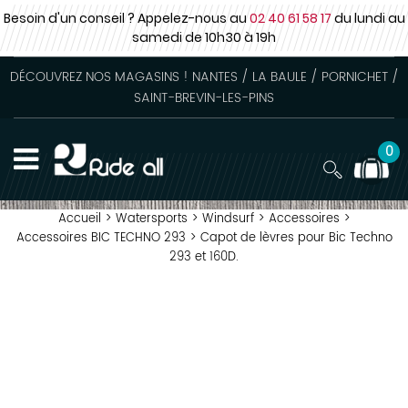
Besoin d'un conseil ? Appelez-nous au
02 40 61 58 17
du lundi au
samedi
de 10h30 à 19h
DÉCOUVREZ NOS MAGASINS ! NANTES / LA BAULE / PORNICHET /
SAINT-BREVIN-LES-PINS
0
Accueil
>
Watersports
>
Windsurf
>
Accessoires
>
Accessoires BIC TECHNO 293
>
Capot de lèvres pour Bic Techno
293 et 160D.