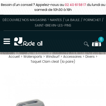
Besoin d'un conseil ? Appelez-nous au
02 40 61 58 17
du lundi au
samedi
de 10h30 à 19h
DÉCOUVREZ NOS MAGASINS ! NANTES / LA BAULE / PORNICHET /
SAINT-BREVIN-LES-PINS
0
Accueil
>
Watersports
>
Windsurf
>
Accessoires
>
Divers
>
Taquet Clam cleat (la paire)