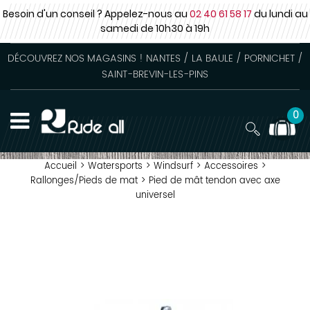
Besoin d'un conseil ? Appelez-nous au
02 40 61 58 17
du lundi au
samedi
de 10h30 à 19h
DÉCOUVREZ NOS MAGASINS ! NANTES / LA BAULE / PORNICHET /
SAINT-BREVIN-LES-PINS
0
Accueil
>
Watersports
>
Windsurf
>
Accessoires
>
Rallonges/Pieds de mat
>
Pied de mât tendon avec axe
universel