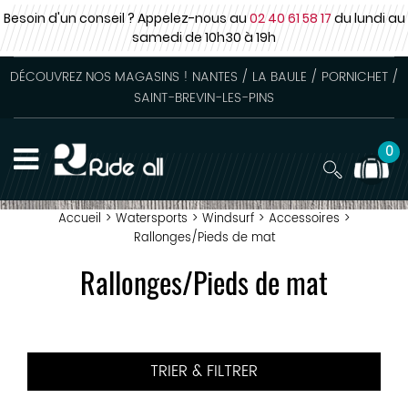
Besoin d'un conseil ? Appelez-nous au
02 40 61 58 17
du lundi au
samedi
de 10h30 à 19h
DÉCOUVREZ NOS MAGASINS ! NANTES / LA BAULE / PORNICHET /
SAINT-BREVIN-LES-PINS
0
Accueil
>
Watersports
>
Windsurf
>
Accessoires
>
Rallonges/Pieds de mat
Rallonges/Pieds de mat
TRIER & FILTRER