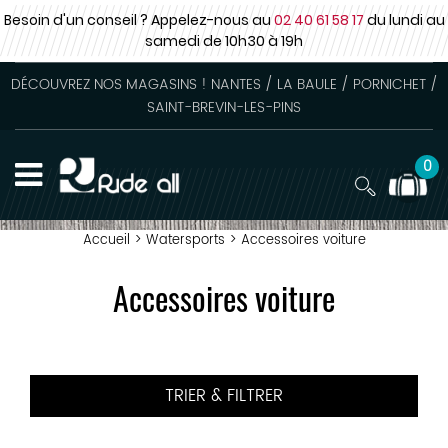
Besoin d'un conseil ? Appelez-nous au
02 40 61 58 17
du lundi au
samedi
de 10h30 à 19h
DÉCOUVREZ NOS MAGASINS ! NANTES / LA BAULE / PORNICHET /
SAINT-BREVIN-LES-PINS
0
Accueil
>
Watersports
>
Accessoires voiture
Accessoires voiture
TRIER & FILTRER