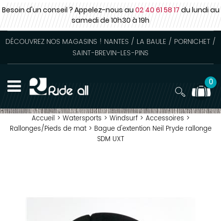
Besoin d'un conseil ? Appelez-nous au
02 40 61 58 17
du lundi au
samedi
de 10h30 à 19h
DÉCOUVREZ NOS MAGASINS ! NANTES / LA BAULE / PORNICHET /
SAINT-BREVIN-LES-PINS
0
Accueil
>
Watersports
>
Windsurf
>
Accessoires
>
Rallonges/Pieds de mat
>
Bague d'extention Neil Pryde rallonge
SDM UXT