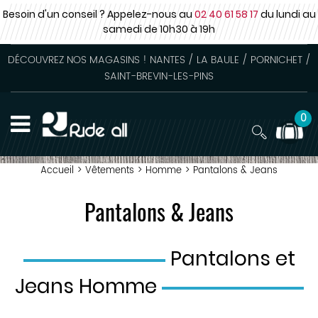
Besoin d'un conseil ? Appelez-nous au
02 40 61 58 17
du lundi au
samedi
de 10h30 à 19h
DÉCOUVREZ NOS MAGASINS ! NANTES / LA BAULE / PORNICHET /
SAINT-BREVIN-LES-PINS
0
Accueil
>
Vêtements
>
Homme
>
Pantalons & Jeans
Pantalons & Jeans
Pantalons et
Jeans Homme