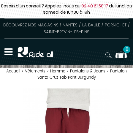
Besoin d'un conseil ? Appelez-nous au
02 40 61 58 17
du lundi au
samedi
de 10h30 à 19h
DÉCOUVREZ NOS MAGASINS ! NANTES / LA BAULE / PORNICHET /
SAINT-BREVIN-LES-PINS
0
Accueil
>
Vêtements
>
Homme
>
Pantalons & Jeans
>
Pantalon
Santa Cruz Tab Pant Burgundy