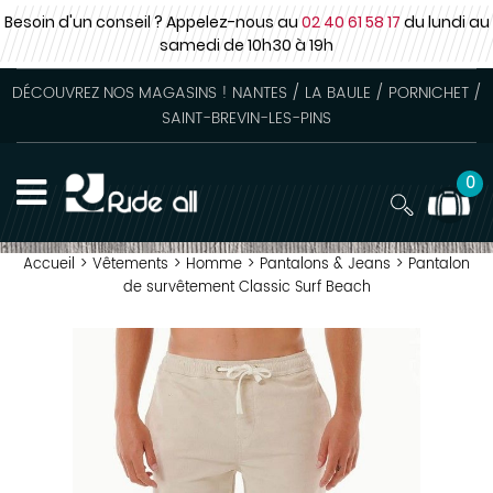
Besoin d'un conseil ? Appelez-nous au
02 40 61 58 17
du lundi au
samedi
de 10h30 à 19h
DÉCOUVREZ NOS MAGASINS ! NANTES / LA BAULE / PORNICHET /
SAINT-BREVIN-LES-PINS
0
Accueil
>
Vêtements
>
Homme
>
Pantalons & Jeans
>
Pantalon
de survêtement Classic Surf Beach