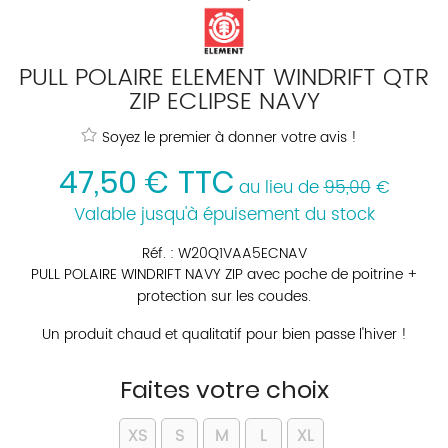
PULL POLAIRE ELEMENT WINDRIFT QTR
ZIP ECLIPSE NAVY
Soyez le premier à donner votre avis !
47
,
50
€
TTC
au lieu de
95,00
€
Valable jusqu'à épuisement du stock
Réf. :
W20Q1VAA5ECNAV
PULL POLAIRE WINDRIFT NAVY ZIP avec poche de poitrine +
protection sur les coudes.
Un produit chaud et qualitatif pour bien passe l'hiver !
Faites votre choix
XS
S
M
L
XL