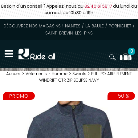
Besoin d'un conseil ? Appelez-nous au
02 40 61 58 17
du lundi au
samedi
de 10h30 à 19h
DÉCOUVREZ NOS MAGASINS ! NANTES / LA BAULE / PORNICHET /
SAINT-BREVIN-LES-PINS
0
Accueil
>
Vêtements
>
Homme
>
Sweats
>
PULL POLAIRE ELEMENT
WINDRIFT QTR ZIP ECLIPSE NAVY
PROMO
-
50
%