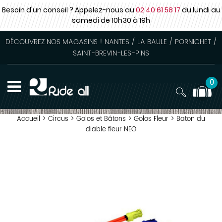
Besoin d'un conseil ? Appelez-nous au
02 40 61 58 17
du lundi au
samedi
de 10h30 à 19h
DÉCOUVREZ NOS MAGASINS ! NANTES / LA BAULE / PORNICHET /
SAINT-BREVIN-LES-PINS
0
Accueil
>
Circus
>
Golos et Bâtons
>
Golos Fleur
>
Baton du
diable fleur NEO