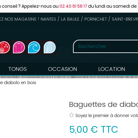
n conseil ? Appelez-nous au
02 40 61 58 17
du lundi au samedi
de 
 NOS MAGASINS ! NANTES / LA BAULE / PORNICHET / SAINT-BREVI
TONGS
OCCASION
LOCATION
e diabolo en bois.
Baguettes de diabo
Soyez le premier à donner votr
5
,
00
€
TTC