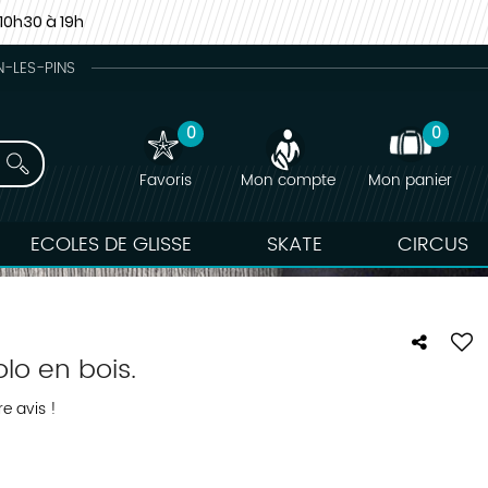
10h30 à 19h
N-LES-PINS
0
0
Favoris
Mon compte
Mon panier
ECOLES DE GLISSE
SKATE
CIRCUS
lo en bois.
e avis !