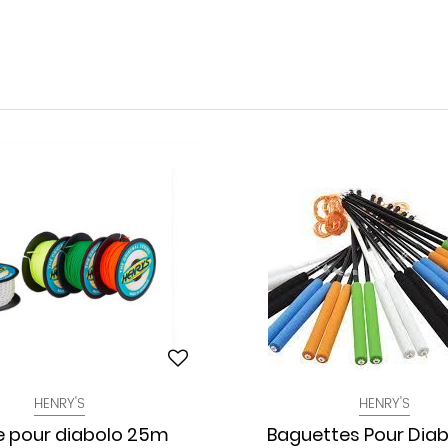
HENRY'S
HENRY'S
le pour diabolo 25m
Baguettes Pour Diab