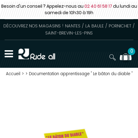
Besoin d'un conseil ? Appelez-nous au
02 40 61 58 17
du lundi au
samedi
de 10h30 à 19h
DÉCOUVREZ NOS MAGASINS ! NANTES / LA BAULE / PORNICHET /
SAINT-BREVIN-LES-PINS
0
Accueil
>
>
Documentation apprentissage " Le bâton du diable "