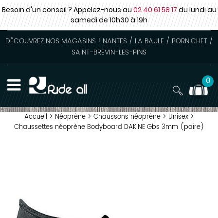
Besoin d'un conseil ? Appelez-nous au
02 40 61 58 17
du lundi au
samedi
de 10h30 à 19h
DÉCOUVREZ NOS MAGASINS ! NANTES / LA BAULE / PORNICHET /
SAINT-BREVIN-LES-PINS
0
Accueil
>
Néoprène
>
Chaussons néoprène
>
Unisex
>
Chaussettes néoprène Bodyboard DAKINE Gbs 3mm (paire)