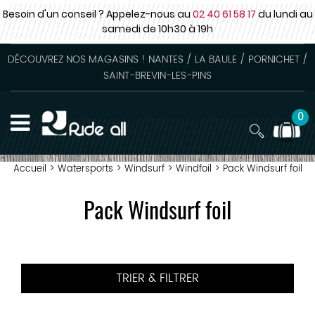
Besoin d'un conseil ? Appelez-nous au
02 40 61 58 17
du lundi au
samedi
de 10h30 à 19h
DÉCOUVREZ NOS MAGASINS ! NANTES / LA BAULE / PORNICHET /
SAINT-BREVIN-LES-PINS
0
Accueil
>
Watersports
>
Windsurf
>
Windfoil
>
Pack Windsurf foil
Pack Windsurf foil
TRIER & FILTRER