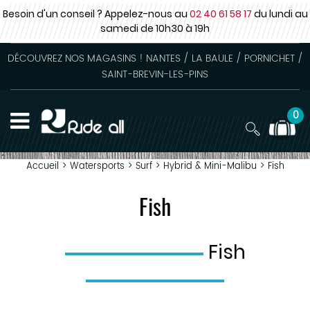
Besoin d'un conseil ? Appelez-nous au
02 40 61 58 17
du lundi au
samedi
de 10h30 à 19h
DÉCOUVREZ NOS MAGASINS ! NANTES / LA BAULE / PORNICHET /
SAINT-BREVIN-LES-PINS
0
Accueil
>
Watersports
>
Surf
>
Hybrid & Mini-Malibu
>
Fish
Fish
Fish