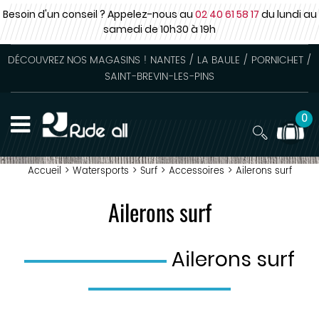
Besoin d'un conseil ? Appelez-nous au
02 40 61 58 17
du lundi au
samedi
de 10h30 à 19h
DÉCOUVREZ NOS MAGASINS ! NANTES / LA BAULE / PORNICHET /
SAINT-BREVIN-LES-PINS
0
Accueil
>
Watersports
>
Surf
>
Accessoires
>
Ailerons surf
Ailerons surf
Ailerons surf