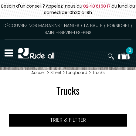
Besoin d'un conseil ? Appelez-nous au
02 40 61 58 17
du lundi au
samedi
de 10h30 à 19h
DÉCOUVREZ NOS MAGASINS ! NANTES / LA BAULE / PORNICHET /
SAINT-BREVIN-LES-PINS
0
Accueil
>
Street
>
Longboard
>
Trucks
Trucks
TRIER & FILTRER