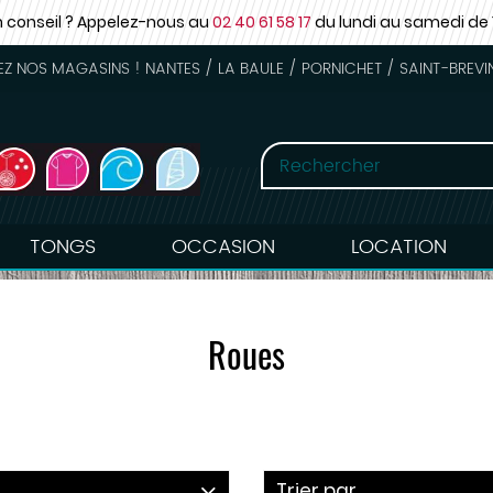
n conseil ? Appelez-nous au
02 40 61 58 17
du lundi au samedi
de 
 NOS MAGASINS ! NANTES / LA BAULE / PORNICHET / SAINT-BREVI
TONGS
OCCASION
LOCATION
Roues
Trier par