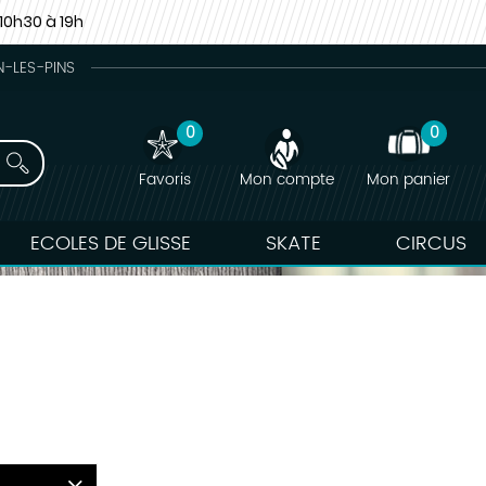
10h30 à 19h
N-LES-PINS
0
0
Favoris
Mon compte
Mon panier
ECOLES DE GLISSE
SKATE
CIRCUS