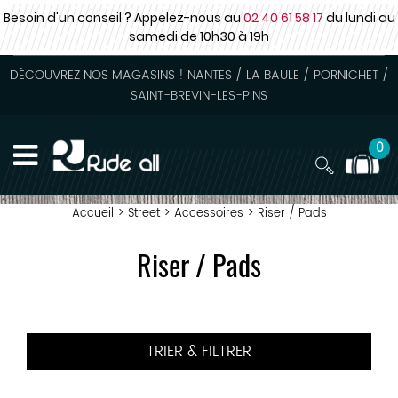
Besoin d'un conseil ? Appelez-nous au
02 40 61 58 17
du lundi au
samedi
de 10h30 à 19h
DÉCOUVREZ NOS MAGASINS ! NANTES / LA BAULE / PORNICHET /
SAINT-BREVIN-LES-PINS
0
Accueil
>
Street
>
Accessoires
>
Riser / Pads
Riser / Pads
TRIER & FILTRER