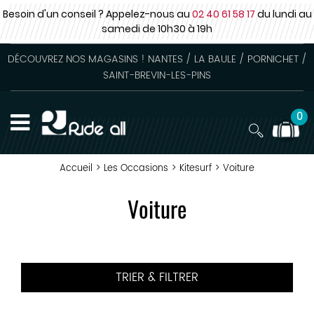
Besoin d'un conseil ? Appelez-nous au
02 40 61 58 17
du lundi au
samedi
de 10h30 à 19h
DÉCOUVREZ NOS MAGASINS ! NANTES / LA BAULE / PORNICHET /
SAINT-BREVIN-LES-PINS
0
Accueil
>
Les Occasions
>
Kitesurf
>
Voiture
Voiture
TRIER & FILTRER