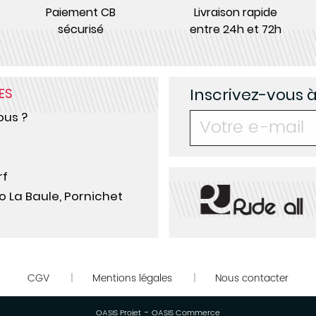
Paiement CB
Livraison rapide
sécurisé
entre 24h et 72h
Inscrivez-vous 
ES
us ?
rf
o La Baule, Pornichet
CGV
Mentions légales
Nous contacter
|
|
-
OASIS Projet
OASIS Commerce