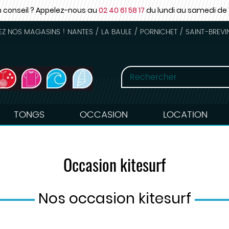
n conseil ? Appelez-nous au
02 40 61 58 17
du lundi au samedi
de 
 NOS MAGASINS ! NANTES / LA BAULE / PORNICHET / SAINT-BREVI
TONGS
OCCASION
LOCATION
Occasion kitesurf
Nos occasion kitesurf