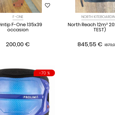
F-ONE
NORTH KITEBOARDI
intip F-One 135x39
North Reach 12m² 20
occasion
TEST)
200,00 €
845,55 €
1879,
-70 %