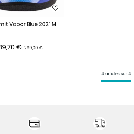
imit Vapor Blue 2021 M
89,70 €
299,00 €
4 articles sur
4