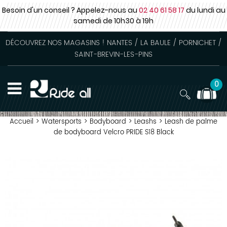
Besoin d'un conseil ? Appelez-nous au
02 40 61 58 17
du lundi au
samedi
de 10h30 à 19h
DÉCOUVREZ NOS MAGASINS ! NANTES / LA BAULE / PORNICHET /
SAINT-BREVIN-LES-PINS
0
Accueil
>
Watersports
>
Bodyboard
>
Leashs
>
Leash de palme
de bodyboard Velcro PRIDE S18 Black