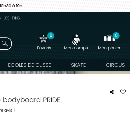
10h30 à 19h
N-LES-PINS
0
0
Favoris
Mon compte
Mon panier
ECOLES DE GLISSE
SKATE
CIRCUS
 bodyboard PRIDE
e avis !