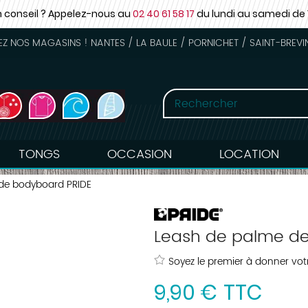
n conseil ? Appelez-nous au
02 40 61 58 17
du lundi au samedi
de 
 NOS MAGASINS ! NANTES / LA BAULE / PORNICHET / SAINT-BREVI
TONGS
OCCASION
LOCATION
de bodyboard PRIDE
Leash de palme de
Soyez le premier à donner votr
9
,
90
€
TTC