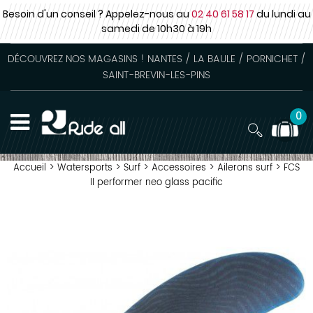
Besoin d'un conseil ? Appelez-nous au
02 40 61 58 17
du lundi au
samedi
de 10h30 à 19h
DÉCOUVREZ NOS MAGASINS ! NANTES / LA BAULE / PORNICHET /
SAINT-BREVIN-LES-PINS
0
Accueil
>
Watersports
>
Surf
>
Accessoires
>
Ailerons surf
>
FCS
II performer neo glass pacific