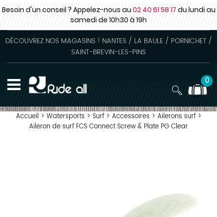
Besoin d'un conseil ? Appelez-nous au
02 40 61 58 17
du lundi au
samedi
de 10h30 à 19h
DÉCOUVREZ NOS MAGASINS ! NANTES / LA BAULE / PORNICHET /
SAINT-BREVIN-LES-PINS
0
Accueil
>
Watersports
>
Surf
>
Accessoires
>
Ailerons surf
>
Aileron de surf FCS Connect Screw & Plate PG Clear