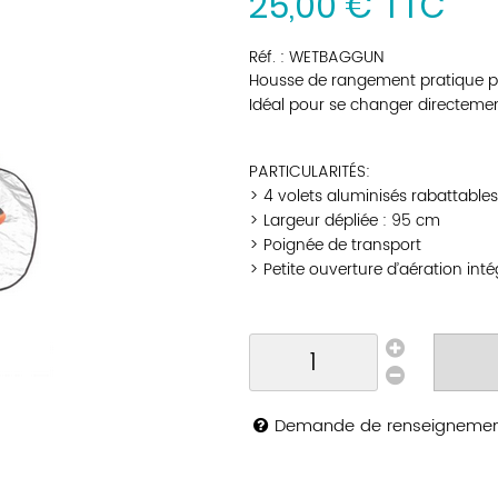
25
,
00
€
TTC
Réf. :
WETBAGGUN
Housse de rangement pratique po
Idéal pour se changer directement
PARTICULARITÉS:
> 4 volets aluminisés rabattables
> Largeur dépliée : 95 cm
> Poignée de transport
> Petite ouverture d’aération int
Demande de renseigneme