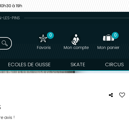
10h30 à 19h
N-LES-PINS
0
0
Favoris
Mon compte
Mon panier
ECOLES DE GLISSE
SKATE
CIRCUS
S
e avis !