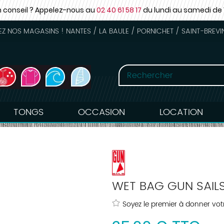
n conseil ? Appelez-nous au
02 40 61 58 17
du lundi au samedi
de 
 NOS MAGASINS ! NANTES / LA BAULE / PORNICHET / SAINT-BREVI
TONGS
OCCASION
LOCATION
WET BAG GUN SAIL
Soyez le premier à donner votr