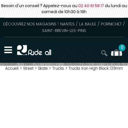
Besoin d'un conseil ? Appelez-nous au
02 40 61 58 17
du lundi au
samedi
de 10h30 à 19h
DÉCOUVREZ NOS MAGASINS ! NANTES / LA BAULE / PORNICHET /
SAINT-BREVIN-LES-PINS
0
Accueil
>
Street
>
Skate
>
Trucks
>
Trucks Iron High Black 139mm