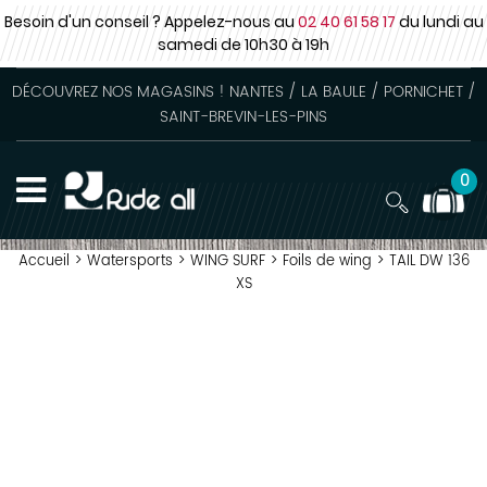
Besoin d'un conseil ? Appelez-nous au
02 40 61 58 17
du lundi au
samedi
de 10h30 à 19h
DÉCOUVREZ NOS MAGASINS ! NANTES / LA BAULE / PORNICHET /
SAINT-BREVIN-LES-PINS
0
Accueil
>
Watersports
>
WING SURF
>
Foils de wing
>
TAIL DW 136
XS