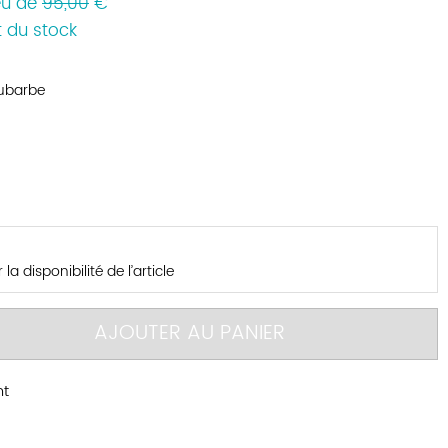
eu de
95,00
€
 du stock
ubarbe
la disponibilité de l’article
AJOUTER AU PANIER
nt