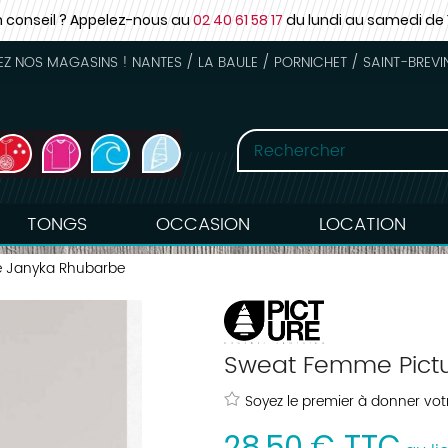
n conseil ? Appelez-nous au
02 40 61 58 17
du lundi au samedi
de 
 NOS MAGASINS ! NANTES / LA BAULE / PORNICHET / SAINT-BREVI
TONGS
OCCASION
LOCATION
e Janyka Rhubarbe
Sweat Femme Pict
Soyez le premier à donner votr
28
,
50
€
TTC