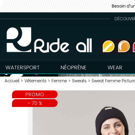
Besoin d'u
DÉCOUVREZ
WATERSPORT
NÉOPRÈNE
WEAR
Accueil
>
Vêtements
>
Femme
>
Sweats
>
Sweat Femme Pictur
PROMO
-
70
%