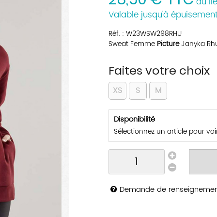
au li
Valable jusqu'à épuisement
Réf. :
W23WSW298RHU
Sweat Femme
Picture
Janyka Rh
Faites votre choix
XS
S
M
Disponibilité
Sélectionnez un article pour voir 
Demande de renseigneme