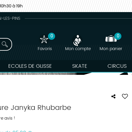
10h30 à 19h
N-LES-PINS
0
0
Favoris
Mon compte
Mon panier
ECOLES DE GLISSE
SKATE
CIRCUS
ure Janyka Rhubarbe
e avis !