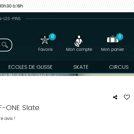
10h30 à 19h
N-LES-PINS
0
0
Favoris
Mon compte
Mon panier
ECOLES DE GLISSE
SKATE
CIRCUS
 F-ONE Slate
e avis !