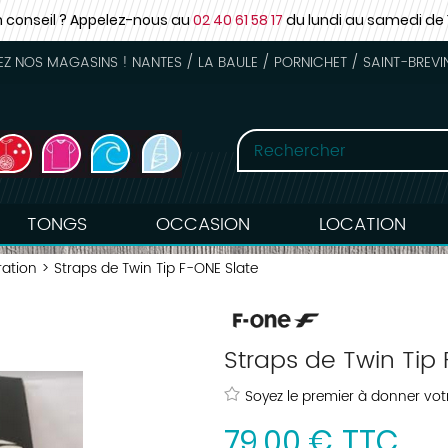
n conseil ? Appelez-nous au
02 40 61 58 17
du lundi au samedi
de 
 NOS MAGASINS ! NANTES / LA BAULE / PORNICHET / SAINT-BREVI
TONGS
OCCASION
LOCATION
ration
>
Straps de Twin Tip F-ONE Slate
Straps de Twin Tip
Soyez le premier à donner votr
79
,
00
€
TTC