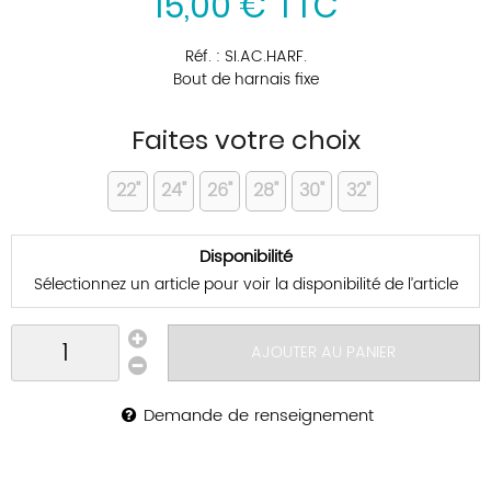
15
,
00
€
TTC
Réf. :
SI.AC.HARF.
Bout de harnais fixe
Faites votre choix
22"
24"
26"
28"
30"
32"
Disponibilité
Sélectionnez un article pour voir la disponibilité de l’article
AJOUTER AU PANIER
Demande de renseignement