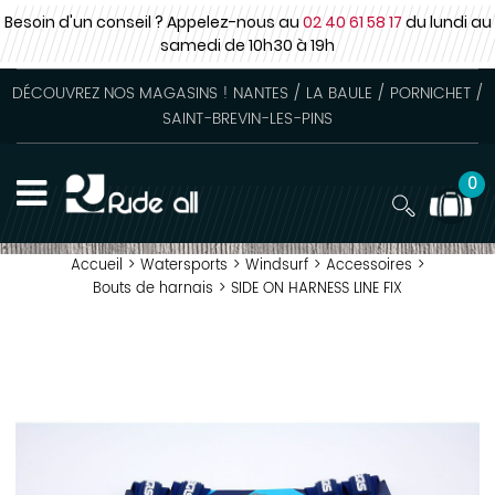
Besoin d'un conseil ? Appelez-nous au
02 40 61 58 17
du lundi au
samedi
de 10h30 à 19h
DÉCOUVREZ NOS MAGASINS ! NANTES / LA BAULE / PORNICHET /
SAINT-BREVIN-LES-PINS
0
Accueil
>
Watersports
>
Windsurf
>
Accessoires
>
Bouts de harnais
>
SIDE ON HARNESS LINE FIX