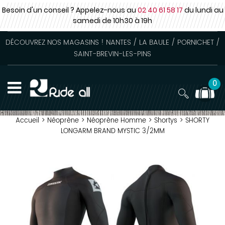
Besoin d'un conseil ? Appelez-nous au
02 40 61 58 17
du lundi au
samedi
de 10h30 à 19h
DÉCOUVREZ NOS MAGASINS ! NANTES / LA BAULE / PORNICHET /
SAINT-BREVIN-LES-PINS
0
Accueil
>
Néoprène
>
Néoprène Homme
>
Shortys
>
SHORTY
LONGARM BRAND MYSTIC 3/2MM