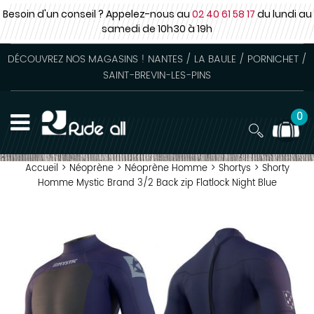
Besoin d'un conseil ? Appelez-nous au
02 40 61 58 17
du lundi au
samedi
de 10h30 à 19h
DÉCOUVREZ NOS MAGASINS ! NANTES / LA BAULE / PORNICHET /
SAINT-BREVIN-LES-PINS
0
Accueil
>
Néoprène
>
Néoprène Homme
>
Shortys
>
Shorty
Homme Mystic Brand 3/2 Back zip Flatlock Night Blue