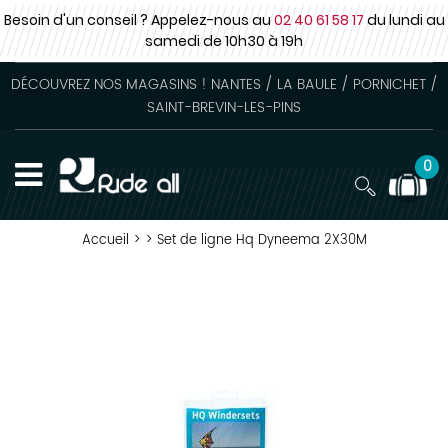
Besoin d'un conseil ? Appelez-nous au
02 40 61 58 17
du lundi au
samedi
de 10h30 à 19h
DÉCOUVREZ NOS MAGASINS ! NANTES / LA BAULE / PORNICHET /
SAINT-BREVIN-LES-PINS
0
Accueil
>
>
Set de ligne Hq Dyneema 2X30M