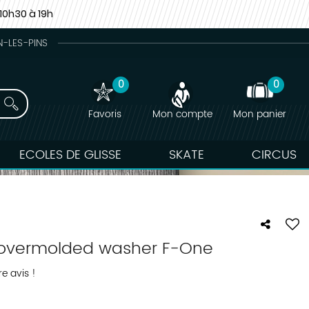
10h30 à 19h
N-LES-PINS
0
0
Favoris
Mon compte
Mon panier
ECOLES DE GLISSE
SKATE
CIRCUS
h overmolded washer F-One
e avis !