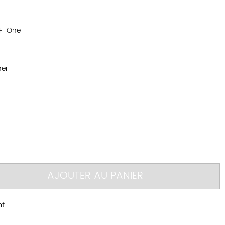
 F-One
her
AJOUTER AU PANIER
nt