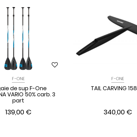
F-ONE
F-ONE
aie de sup F-One
TAIL CARVING 158
A VARIO 50% carb. 3
part
139,00 €
340,00 €