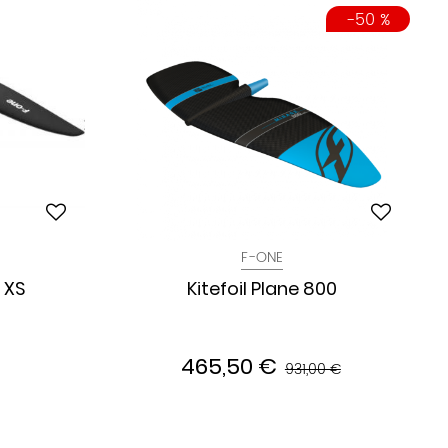
-50 %
F-ONE
 XS
Kitefoil Plane 800
465,50 €
931,00 €