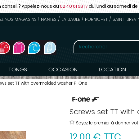
n conseil ? Appelez-nous au
02 40 61 58 17
du lundi au samedi
de 
 NOS MAGASINS ! NANTES / LA BAULE / PORNICHET / SAINT-BREVI
TONGS
OCCASION
LOCATION
ews set TT with overmolded washer F-One
Screws set TT wit
Soyez le premier à donner votr
12
,
00
€
TTC