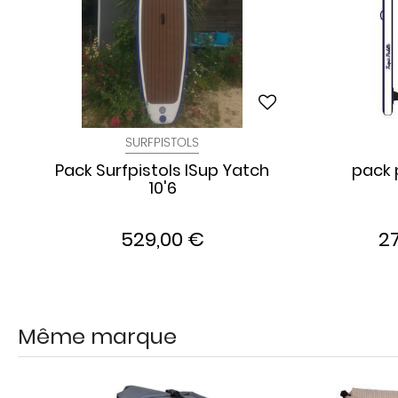
SURFPISTOLS
Pack Surfpistols ISup Yatch
pack 
10'6
529,00 €
2
Même marque