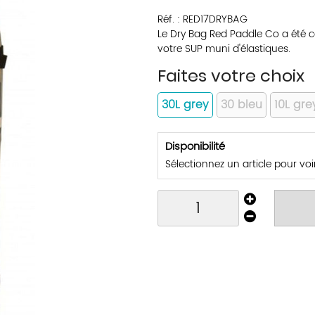
Réf. :
RED17DRYBAG
Le Dry Bag Red Paddle Co a été c
votre SUP muni d'élastiques.
Faites votre choix
30L grey
30 bleu
10L gre
Disponibilité
Sélectionnez un article pour voir 