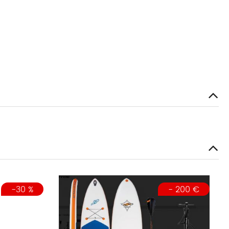
-30 %
- 200 €