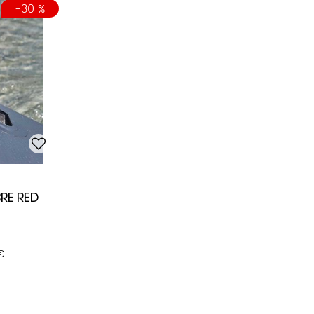
-30 %
BRE RED
€