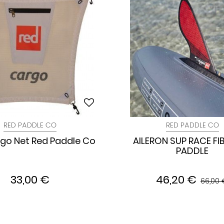
RED PADDLE CO
RED PADDLE CO
go Net Red Paddle Co
AILERON SUP RACE FI
PADDLE
33,00 €
46,20 €
66,00 