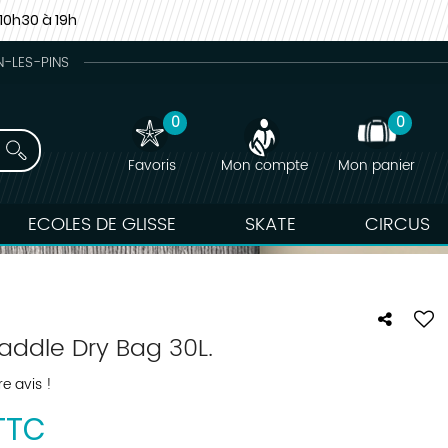
10h30 à 19h
N-LES-PINS
0
0
Favoris
Mon compte
Mon panier
ECOLES DE GLISSE
SKATE
CIRCUS
addle Dry Bag 30L.
e avis !
TTC