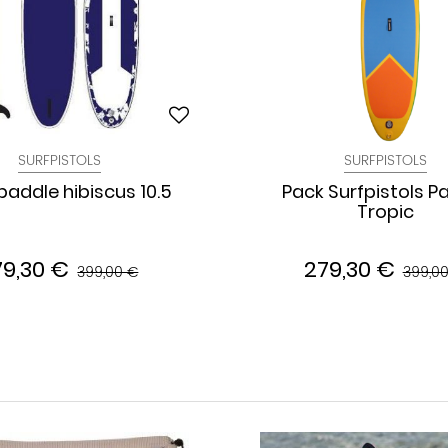
SURFPISTOLS
SURFPISTOLS
paddle hibiscus 10.5
Pack Surfpistols P
Tropic
79,30 €
279,30 €
399,00 €
399,0