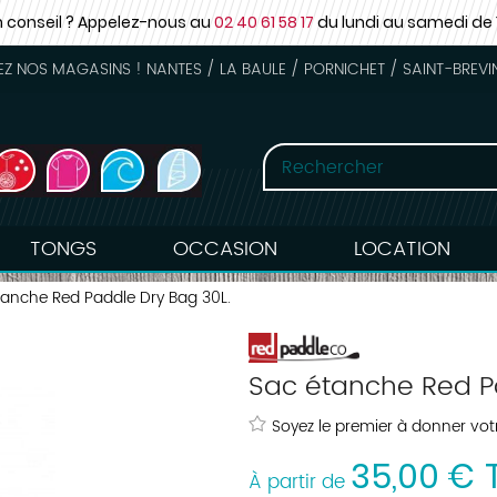
n conseil ? Appelez-nous au
02 40 61 58 17
du lundi au samedi
de 
 NOS MAGASINS ! NANTES / LA BAULE / PORNICHET / SAINT-BREVI
TONGS
OCCASION
LOCATION
tanche Red Paddle Dry Bag 30L.
Sac étanche Red P
Soyez le premier à donner votr
35
,
00
€
À partir de