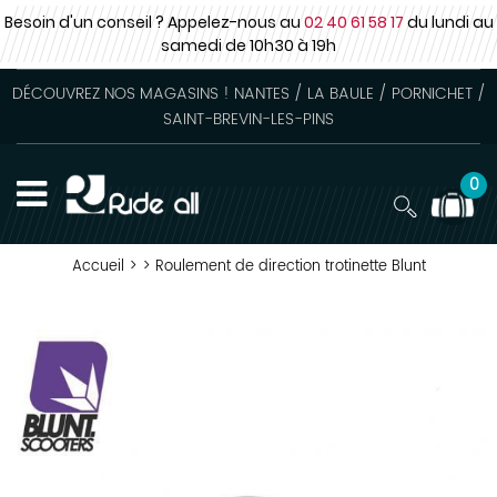
Besoin d'un conseil ? Appelez-nous au
02 40 61 58 17
du lundi au
samedi
de 10h30 à 19h
DÉCOUVREZ NOS MAGASINS ! NANTES / LA BAULE / PORNICHET /
SAINT-BREVIN-LES-PINS
0
Accueil
>
>
Roulement de direction trotinette Blunt