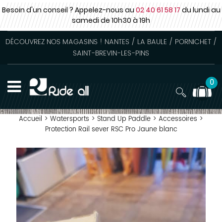
Besoin d'un conseil ? Appelez-nous au
02 40 61 58 17
du lundi au
samedi
de 10h30 à 19h
DÉCOUVREZ NOS MAGASINS ! NANTES / LA BAULE / PORNICHET /
SAINT-BREVIN-LES-PINS
0
Accueil
>
Watersports
>
Stand Up Paddle
>
Accessoires
>
Protection Rail sever RSC Pro Jaune blanc