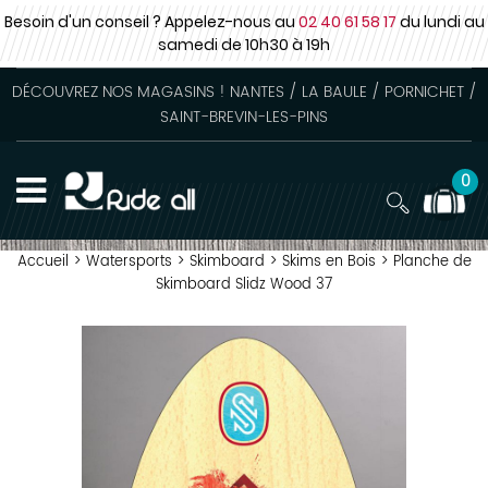
Besoin d'un conseil ? Appelez-nous au
02 40 61 58 17
du lundi au
samedi
de 10h30 à 19h
DÉCOUVREZ NOS MAGASINS ! NANTES / LA BAULE / PORNICHET /
SAINT-BREVIN-LES-PINS
0
Accueil
>
Watersports
>
Skimboard
>
Skims en Bois
>
Planche de
Skimboard Slidz Wood 37