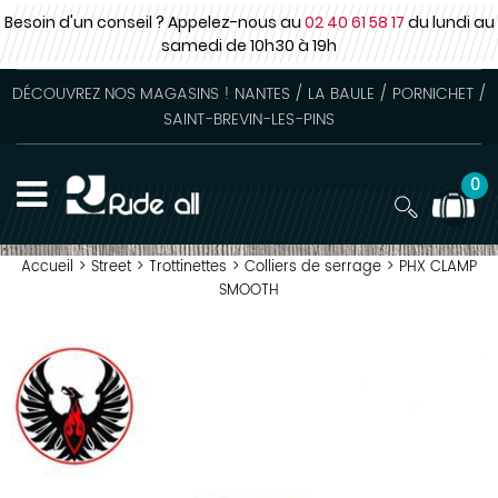
Besoin d'un conseil ? Appelez-nous au
02 40 61 58 17
du lundi au
samedi
de 10h30 à 19h
DÉCOUVREZ NOS MAGASINS ! NANTES / LA BAULE / PORNICHET /
SAINT-BREVIN-LES-PINS
0
Accueil
>
Street
>
Trottinettes
>
Colliers de serrage
>
PHX CLAMP
SMOOTH