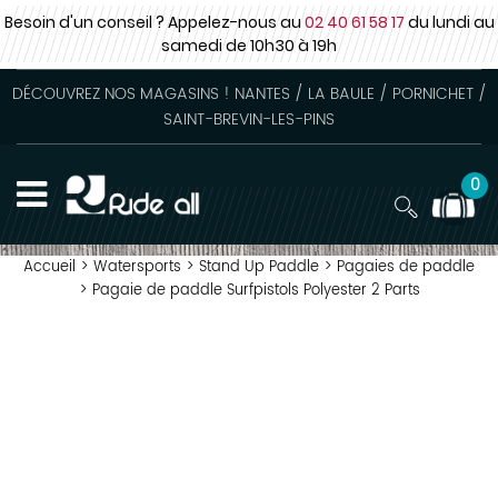
Besoin d'un conseil ? Appelez-nous au
02 40 61 58 17
du lundi au
samedi
de 10h30 à 19h
DÉCOUVREZ NOS MAGASINS ! NANTES / LA BAULE / PORNICHET /
SAINT-BREVIN-LES-PINS
0
Accueil
>
Watersports
>
Stand Up Paddle
>
Pagaies de paddle
>
Pagaie de paddle Surfpistols Polyester 2 Parts